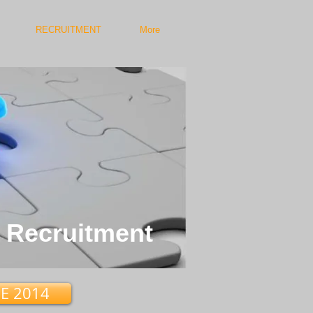
RECRUITMENT
More
Recruitment
Gli Asset
E 2014