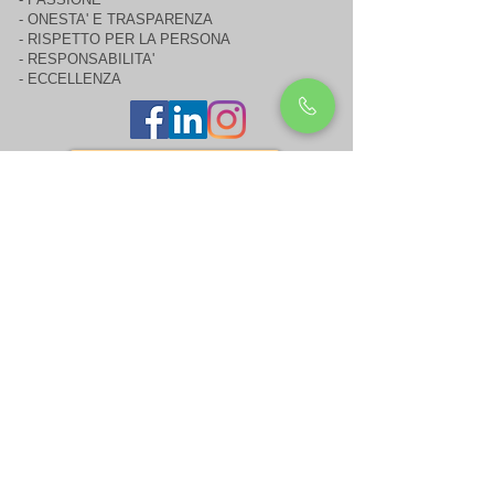
- ONESTA' E TRASPARENZA
- RISPETTO PER LA PERSONA
- RESPONSABILITA'
- ECCELLENZA
Area Riservata
Lavora con Noi
Contatti
Comunicare con noi è semplice: