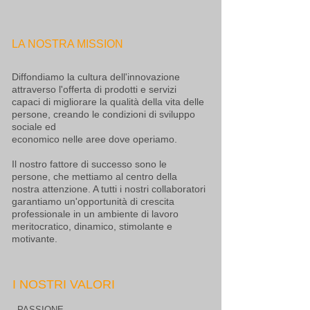
LA NOSTRA MISSION
Diffondiamo la cultura dell'innovazione
attraverso l'offerta di prodotti e servizi
capaci di migliorare la qualità della vita delle
persone, creando le condizioni di sviluppo
sociale ed
economico nelle aree dove operiamo.
Il nostro fattore di successo sono le
persone, che mettiamo al centro della
nostra attenzione. A tutti i nostri collaboratori
garantiamo un'opportunità di crescita
professionale in un ambiente di lavoro
meritocratico, dinamico, stimolante e
motivante.
I NOSTRI VALORI
- PASSIONE