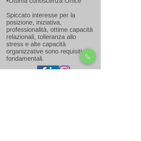
•Ottima conoscenza Office
Spiccato interesse per la
posizione, iniziativa,
professionalità, ottime capacità
relazionali, tolleranza allo
stress e alte capacità
organizzative sono requisiti
fondamentali.
Area Riservata
Lavora con Noi
Contatti
Comunicare con noi è semplice: